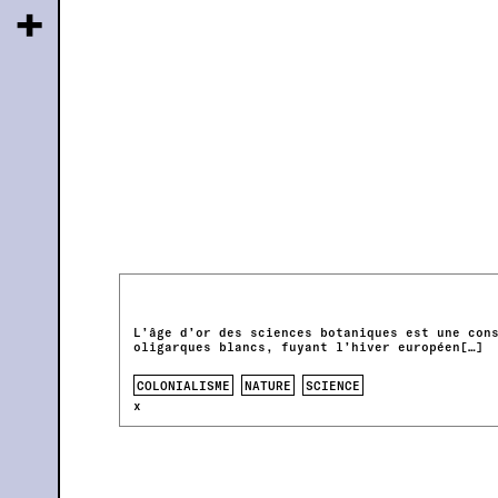
+
L’âge d’or des sciences botaniques est une con
oligarques blancs, fuyant l’hiver européen[…]
COLONIALISME
NATURE
SCIENCE
x