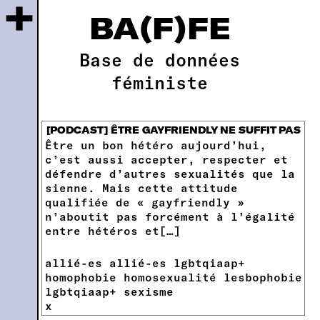
+
BA(F)FE
Base de données
féministe
[PODCAST] ÊTRE GAYFRIENDLY NE SUFFIT PAS
Être un bon hétéro aujourd’hui,
c’est aussi accepter, respecter et
défendre d’autres sexualités que la
sienne. Mais cette attitude
qualifiée de « gayfriendly »
n’aboutit pas forcément à l’égalité
entre hétéros et[…]
allié-es
allié-es lgbtqiaap+
homophobie
homosexualité
lesbophobie
lgbtqiaap+
sexisme
x