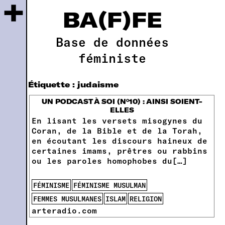
+
BA(F)FE
Base de données
féministe
Étiquette :
judaisme
UN PODCAST À SOI (N°10) : AINSI SOIENT-
ELLES
En lisant les versets misogynes du
Coran, de la Bible et de la Torah,
en écoutant les discours haineux de
certaines imams, prêtres ou rabbins
ou les paroles homophobes du[…]
FÉMINISME
FÉMINISME MUSULMAN
FEMMES MUSULMANES
ISLAM
RELIGION
arteradio.com