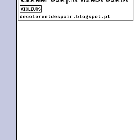
HARCÈLEMENT SEXUEL
VIOL
VIOLENCES SEXUELLES
VIOLEURS
decolereetdespoir.blogspot.pt