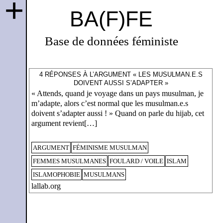
+
BA(F)FE
Base de données féministe
4 RÉPONSES À L’ARGUMENT « LES MUSULMAN.E.S
DOIVENT AUSSI S’ADAPTER »
« Attends, quand je voyage dans un pays musulman, je
m’adapte, alors c’est normal que les musulman.e.s
doivent s’adapter aussi ! » Quand on parle du hijab, cet
argument revient[…]
ARGUMENT
FÉMINISME MUSULMAN
FEMMES MUSULMANES
FOULARD / VOILE
ISLAM
ISLAMOPHOBIE
MUSULMANS
lallab.org