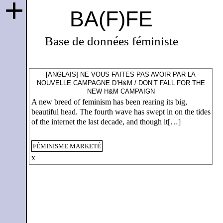
+
BA(F)FE
Base de données féministe
[ANGLAIS] NE VOUS FAITES PAS AVOIR PAR LA
NOUVELLE CAMPAGNE D’H&M / DON’T FALL FOR THE
NEW H&M CAMPAIGN
A new breed of feminism has been rearing its big,
beautiful head. The fourth wave has swept in on the tides
of the internet the last decade, and though it[…]
FÉMINISME MARKETÉ
x