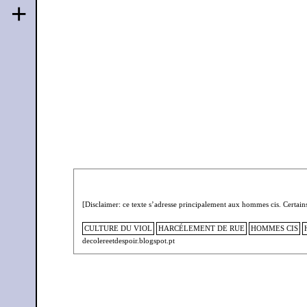
+
[Disclaimer: ce texte s’adresse principalement aux hommes cis. Certain
CULTURE DU VIOL
HARCÉLEMENT DE RUE
HOMMES CIS
decolereetdespoir.blogspot.pt