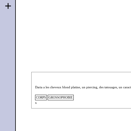
+
Daria a les cheveux blond platine, un piercing, des tatouages, un caractè
CORPS
GROSSOPHOBIE
x