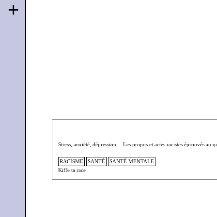
+
Stress, anxiété, dépression… Les propos et actes racistes éprouvés au qu
RACISME
SANTÉ
SANTÉ MENTALE
Kiffe ta race