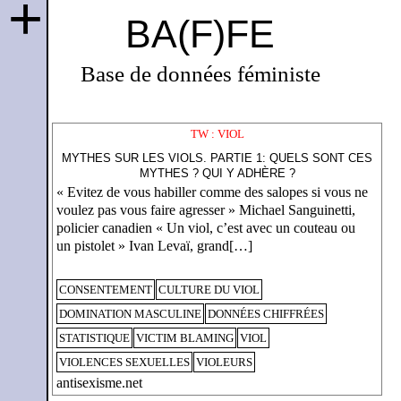
+
BA(F)FE
Base de données féministe
TW : VIOL
MYTHES SUR LES VIOLS. PARTIE 1: QUELS SONT CES
MYTHES ? QUI Y ADHÈRE ?
« Evitez de vous habiller comme des salopes si vous ne
voulez pas vous faire agresser » Michael Sanguinetti,
policier canadien « Un viol, c’est avec un couteau ou
un pistolet » Ivan Levaï, grand[…]
CONSENTEMENT
CULTURE DU VIOL
DOMINATION MASCULINE
DONNÉES CHIFFRÉES
STATISTIQUE
VICTIM BLAMING
VIOL
VIOLENCES SEXUELLES
VIOLEURS
antisexisme.net