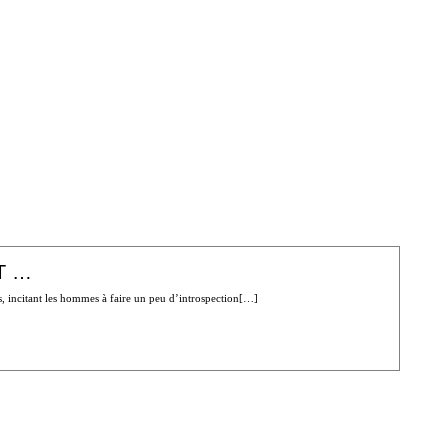
T …
ns, incitant les hommes à faire un peu d’introspection[…]