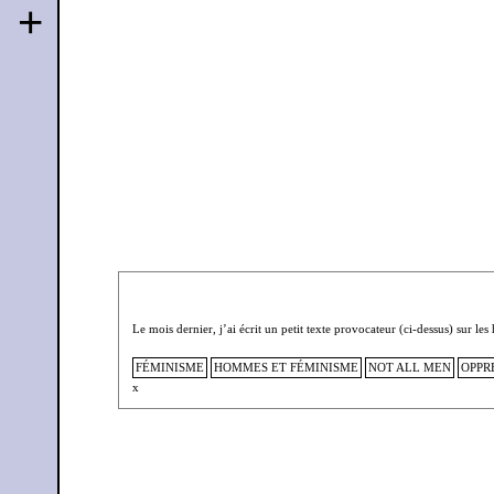
+
Le mois dernier, j’ai écrit un petit texte provocateur (ci-dessus) sur 
FÉMINISME
HOMMES ET FÉMINISME
NOT ALL MEN
OPPR
x