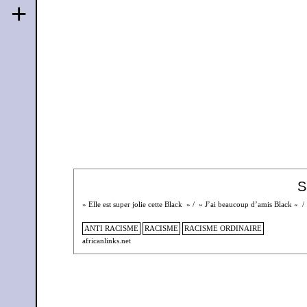
+
S
» Elle est super jolie cette Black » / » J’ai beaucoup d’amis Black « /
ANTI RACISME
RACISME
RACISME ORDINAIRE
africanlinks.net