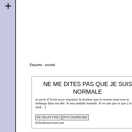
+
Étiquette :
anxieté
NE ME DITES PAS QUE JE SUIS
NORMALE
ai envie d’écrire pour exprimer la douleur que je ressens mais tout se
mélange dans ma tête. Je suis malade mentale. Je ne sais pas ce que j’ai.
suis[…]
NEUROATYPIES
PSYCHOPHOBIE
lechodessorcieres.net