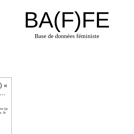
BA(F)FE
Base de données féministe
) «
I…
re (je
s. Je