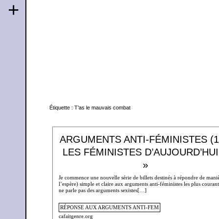
+
Étiquette :
T’as le mauvais combat
ARGUMENTS ANTI-FÉMINISTES (1
LES FÉMINISTES D’AUJOURD’HU
»
Je commence une nouvelle série de billets destinés à répondre de maniè
l’espère) simple et claire aux arguments anti-féministes les plus courant
ne parle pas des arguments sexistes[…]
RÉPONSE AUX ARGUMENTS ANTI-FEM
cafaitgenre.org