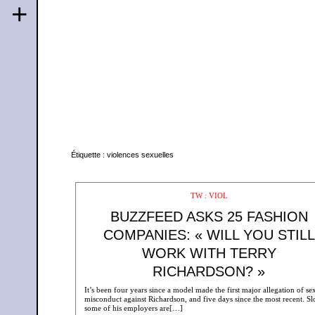
+
Étiquette :
violences sexuelles
TW : VIOL
BUZZFEED ASKS 25 FASHION
COMPANIES: « WILL YOU STILL
WORK WITH TERRY
RICHARDSON? »
It’s been four years since a model made the first major allegation of se
misconduct against Richardson, and five days since the most recent. Sl
some of his employers are[…]