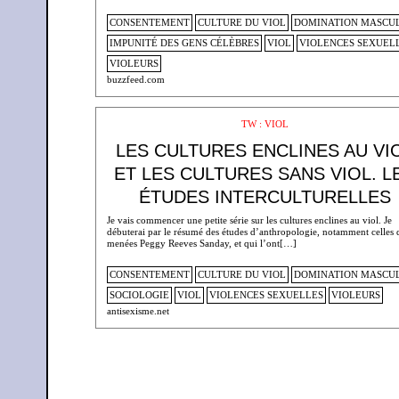
CONSENTEMENT
CULTURE DU VIOL
DOMINATION MASCU
IMPUNITÉ DES GENS CÉLÈBRES
VIOL
VIOLENCES SEXUEL
VIOLEURS
buzzfeed.com
TW : VIOL
LES CULTURES ENCLINES AU VI
ET LES CULTURES SANS VIOL. L
ÉTUDES INTERCULTURELLES
Je vais commencer une petite série sur les cultures enclines au viol. Je
débuterai par le résumé des études d’anthropologie, notamment celles 
menées Peggy Reeves Sanday, et qui l’ont[…]
CONSENTEMENT
CULTURE DU VIOL
DOMINATION MASCU
SOCIOLOGIE
VIOL
VIOLENCES SEXUELLES
VIOLEURS
antisexisme.net