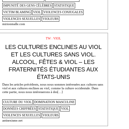
IMPUNITÉ DES GENS CÉLÈBRES
STATISTIQUE
VICTIM BLAMING
VIOL
VIOLENCES CONJUGALES
VIOLENCES SEXUELLES
VIOLEURS
mirionmalle.com
TW : VIOL
LES CULTURES ENCLINES AU VIOL
ET LES CULTURES SANS VIOL.
ALCOOL, FÊTES & VIOL – LES
FRATERNITÉS ÉTUDIANTES AUX
ÉTATS-UNIS
Dans les articles précédents, nous nous sommes intéressées aux cultures sans
viol et aux cultures enclines au viol, comme la culture occidentale. Dans
cette partie, nous nous intéresserons à des[…]
CULTURE DU VIOL
DOMINATION MASCULINE
DONNÉES CHIFFRÉES
STATISTIQUE
VIOL
VIOLENCES SEXUELLES
VIOLEURS
antisexisme.net