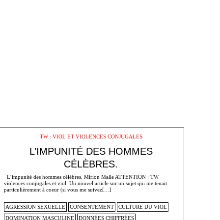
TW : VIOL ET VIOLENCES CONJUGALES
L’IMPUNITÉ DES HOMMES
CÉLÈBRES.
L’impunité des hommes célèbres. Mirion Malle ATTENTION : TW
violences conjugales et viol. Un nouvel article sur un sujet qui me tenait
particulièrement à coeur (si vous me suivez[…]
AGRESSION SEXUELLE
CONSENTEMENT
CULTURE DU VIOL
DOMINATION MASCULINE
DONNÉES CHIFFRÉES