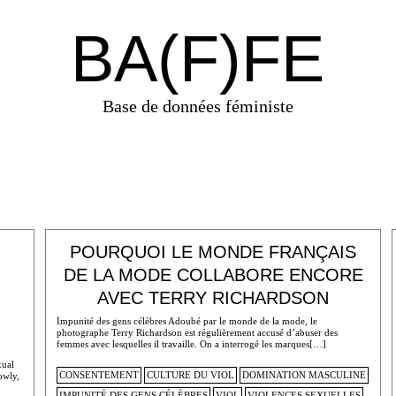
BA(F)FE
Base de données féministe
POURQUOI LE MONDE FRANÇAIS
DE LA MODE COLLABORE ENCORE
AVEC TERRY RICHARDSON
Impunité des gens célèbres Adoubé par le monde de la mode, le
photographe Terry Richardson est régulièrement accusé d’abuser des
femmes avec lesquelles il travaille. On a interrogé les marques[…]
xual
CONSENTEMENT
CULTURE DU VIOL
DOMINATION MASCULINE
owly,
IMPUNITÉ DES GENS CÉLÈBRES
VIOL
VIOLENCES SEXUELLES