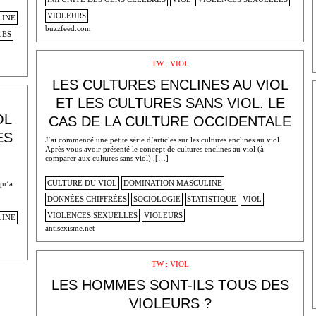
VIOLEURS
LINE
buzzfeed.com
LES
TW : VIOL
LES CULTURES ENCLINES AU VIOL
ET LES CULTURES SANS VIOL. LE
OL
CAS DE LA CULTURE OCCIDENTALE
ES
J’ai commencé une petite série d’articles sur les cultures enclines au viol.
Après vous avoir présenté le concept de cultures enclines au viol (à
comparer aux cultures sans viol) ,[…]
CULTURE DU VIOL
DOMINATION MASCULINE
qu’a
DONNÉES CHIFFRÉES
SOCIOLOGIE
STATISTIQUE
VIOL
VIOLENCES SEXUELLES
VIOLEURS
LINE
antisexisme.net
TW : VIOL
LES HOMMES SONT-ILS TOUS DES
VIOLEURS ?