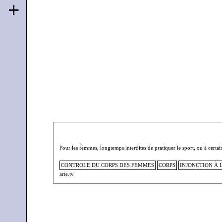
+
Pour les femmes, longtemps interdites de pratiquer le sport, ou à cert
CONTROLE DU CORPS DES FEMMES
CORPS
INJONCTION À 
arte.tv