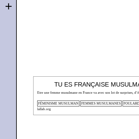
+
TU ES FRANÇAISE MUSULM
Etre une femme musulmane en France va avec son lot de surprises, d’épr
FÉMINISME MUSULMAN
FEMMES MUSULMANES
FOULARD
lallab.org