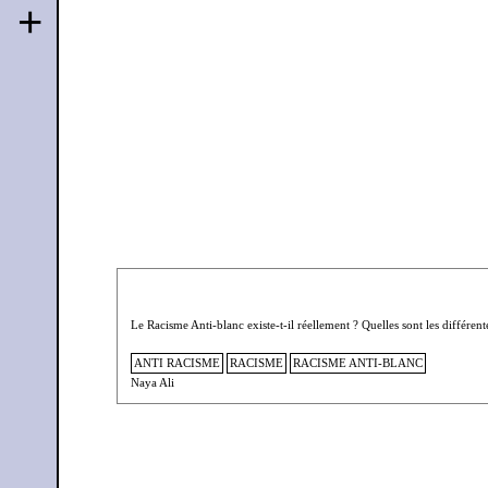
+
Le Racisme Anti-blanc existe-t-il réellement ? Quelles sont les différen
ANTI RACISME
RACISME
RACISME ANTI-BLANC
Naya Ali