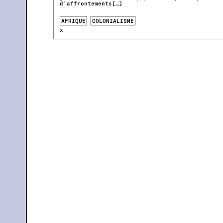
d’affrontements[…]
AFRIQUE
COLONIALISME
x