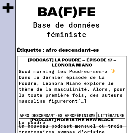
+
BA(F)FE
Base de données
féministe
Étiquette :
afro descendant-es
[PODCAST] LA POUDRE – ÉPISODE 17 –
LÉONORA MIANO
Good morning les Poudreu-ses-x
Dans le dernier épisode de La
Poudre, Léonora Miano explore le
thème de la masculinité. Alors, pour
la toute première fois, des auteurs
masculins figureront[…]
AFRO DESCENDANT-ES
AFROFÉMINISME
LITTÉRATURE
[PODCAST] NOIR IS THE NEW BLACK
La poudre
Un nouveau podcast mensuel où trois
trentenaires sympas d’origine