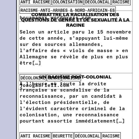
ANTI RACISME
COLONISATION
DÉCOLONIAL
RACISME
RACISME ANTI-ARABES & NORD-AFRICAIN-ES
COMBATTRE LA RACIALISATION DES
bouamamas.wordpress.com
QUESTIONS DE GENRE ET DE SEXUALITÉ À LA
RACINE
Selon un article paru le 15 novembre
de cette année, s’appuyant lui-même
sur des sources allemandes,
l’affaire des « viols de masse » en
Allemagne se révèle de plus en plus
être[…]
UN RACISME POST-COLONIAL
DÉCOLONIAL
GENRE
RACISME
À l’heure où toute la droite
joaogabriell.com
française se scandalise de la
reconnaissance, par un candidat à
l’élection présidentielle, de
l’évident caractère criminel de la
colonisation, une reconnaissance
pourtant assortie immédiatement[…]
ANTI RACISME
BEURETTE
DÉCOLONIAL
RACISME