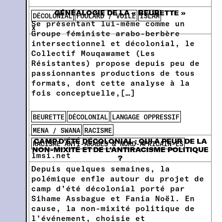
GÉNÉALOGIE DE LA « BEURETTE »
DÉCOLONIAL
FOULARD / VOILE
ISLAM
Se présentant lui-même comme un
x
Groupe féministe arabo-berbère
intersectionnel et décolonial, le
Collectif Mouqawamet (Les
Résistantes) propose depuis peu de
passionnantes productions de tous
formats, dont cette analyse à la
fois conceptuelle,[…]
BEURETTE
DÉCOLONIAL
LANGAGE OPPRESSIF
MENA / SWANA
RACISME
CAMP D’ÉTÉ DÉCOLONIAL : QUI A PEUR DE LA
RACISME ANTI-ARABES & NORD-AFRICAIN-ES
NON-MIXITÉ ET DE L’ANTIRACISME POLITIQUE
lmsi.net
?
Depuis quelques semaines, la
polémique enfle autour du projet de
camp d’été décolonial porté par
Sihame Assbague et Fania Noël. En
cause, la non-mixité politique de
l’événement, choisie et