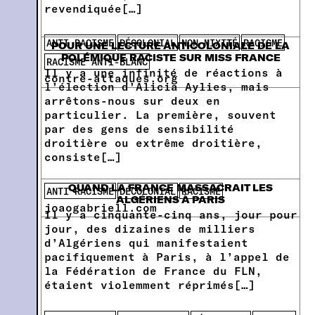
revendiquée[…]
ANTI RACISME
DÉCOLONIAL
NON MIXITÉ
RACISME
POUR UNE LECTURE ANTICOLONIALE DE LA
POLÉMIQUE RACISTE SUR MISS FRANCE
RACISME ANTI-BLANC
Il y a une infinité de réactions à
contre-attaques.org
l’élection d’Alicia Aylies, mais
arrêtons-nous sur deux en
particulier. La première, souvent
par des gens de sensibilité
droitière ou extrême droitière,
consiste[…]
QUAND LA FRANCE MASSACRAIT LES
ANTI RACISME
DÉCOLONIAL
RACISME
ALGÉRIENS À PARIS
joaogabriell.com
Il y a cinquante-cinq ans, jour pour
jour, des dizaines de milliers
d’Algériens qui manifestaient
pacifiquement à Paris, à l’appel de
la Fédération de France du FLN,
étaient violemment réprimés[…]