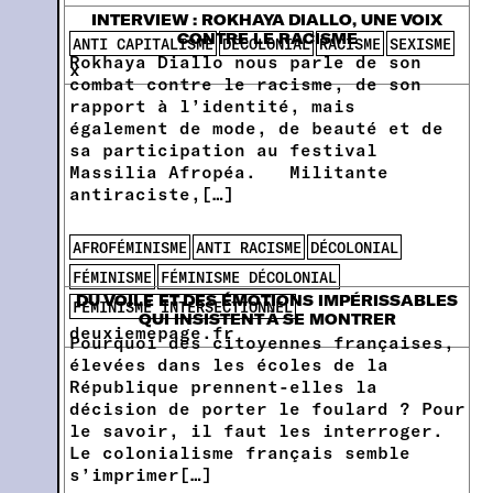
INTERVIEW : ROKHAYA DIALLO, UNE VOIX
CONTRE LE RACISME
ANTI CAPITALISME
DÉCOLONIAL
RACISME
SEXISME
Rokhaya Diallo nous parle de son
x
combat contre le racisme, de son
rapport à l’identité, mais
également de mode, de beauté et de
sa participation au festival
Massilia Afropéa. Militante
antiraciste,[…]
AFROFÉMINISME
ANTI RACISME
DÉCOLONIAL
FÉMINISME
FÉMINISME DÉCOLONIAL
DU VOILE ET DES ÉMOTIONS IMPÉRISSABLES
FÉMINISME INTERSECTIONNEL
QUI INSISTENT À SE MONTRER
deuxiemepage.fr
Pourquoi des citoyennes françaises,
élevées dans les écoles de la
République prennent-elles la
décision de porter le foulard ? Pour
le savoir, il faut les interroger.
Le colonialisme français semble
s’imprimer[…]