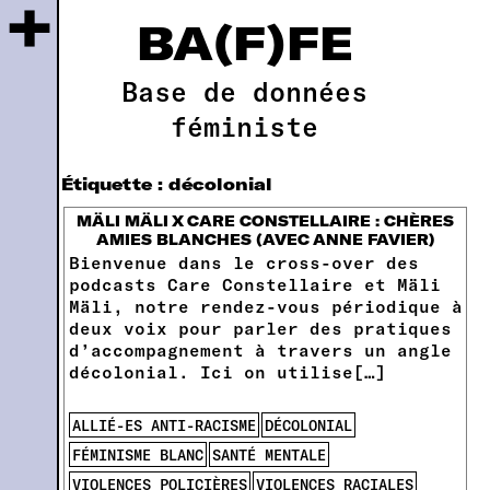
+
BA(F)FE
Base de données
féministe
Étiquette :
décolonial
MÄLI MÄLI X CARE CONSTELLAIRE : CHÈRES
AMIES BLANCHES (AVEC ANNE FAVIER)
Bienvenue dans le cross-over des
podcasts Care Constellaire et Mäli
Mäli, notre rendez-vous périodique à
deux voix pour parler des pratiques
d’accompagnement à travers un angle
décolonial. Ici on utilise[…]
ALLIÉ-ES ANTI-RACISME
DÉCOLONIAL
FÉMINISME BLANC
SANTÉ MENTALE
VIOLENCES POLICIÈRES
VIOLENCES RACIALES