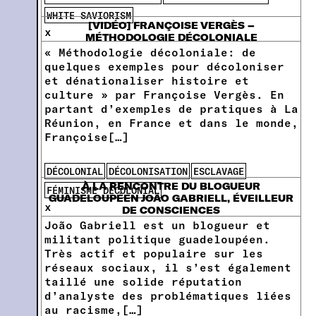
WHITE SAVIORISM
[VIDÉO] FRANÇOISE VERGÈS –
x
MÉTHODOLOGIE DÉCOLONIALE
« Méthodologie décoloniale: de
quelques exemples pour décoloniser
et dénationaliser histoire et
culture » par Françoise Vergès. En
partant d’exemples de pratiques à La
Réunion, en France et dans le monde,
Françoise[…]
DÉCOLONIAL
DÉCOLONISATION
ESCLAVAGE
À LA RENCONTRE DU BLOGUEUR
FÉMINISME DÉCOLONIAL
GUADELOUPÉEN JOÃO GABRIELL, ÉVEILLEUR
x
DE CONSCIENCES
João Gabriell est un blogueur et
militant politique guadeloupéen.
Très actif et populaire sur les
réseaux sociaux, il s’est également
taillé une solide réputation
d’analyste des problématiques liées
au racisme,[…]