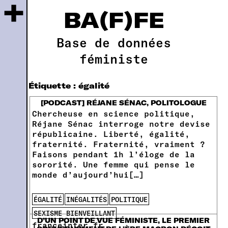
+
BA(F)FE
Base de données
féministe
Étiquette :
égalité
[PODCAST] RÉJANE SÉNAC, POLITOLOGUE
Chercheuse en science politique,
Réjane Sénac interroge notre devise
républicaine. Liberté, égalité,
fraternité. Fraternité, vraiment ?
Faisons pendant 1h l’éloge de la
sororité. Une femme qui pense le
monde d’aujourd’hui[…]
ÉGALITÉ
INÉGALITÉS
POLITIQUE
SEXISME BIENVEILLANT
D’UN POINT DE VUE FÉMINISTE, LE PREMIER
franceinter.fr