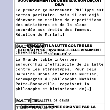
GOUVERNEMENT DE L’ÈRE MACRON DÉÇOIT
DÉJÀ
Le premier gouvernement Philippe est
certes paritaire, mais il est déjà
décevant en matière de répartitions
des ministères et de la place
accordée aux droits des femmes.
Réaction de Marie[…]
[PODCAST] LA LUTTE CONTRE LES
ÉGALITÉ
PARITÉ
STÉRÉOTYPES FAVORISE-T-ELLE VRAIMENT
cheekmagazine.fr
L’ÉGALITÉ ?
La Grande table interroge
aujourd’hui l’efficacité de la lutte
contre les stéréotypes. Pour cela
Caroline Broué et Antoine Mercier,
accompagnés du philosophe Mathieu
Potte-Bonneville, reçoivent la
philosophe et historienne de[…]
ÉGALITÉ
INÉGALITÉS DE GENRE
[PODCAST] L’ANNÉE 2013 VUE PAR LA
STÉRÉOTYPE DE GENRE