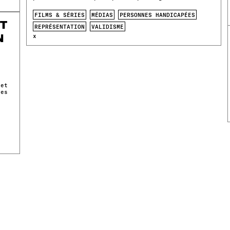
FILMS & SÉRIES
MÉDIAS
PERSONNES HANDICAPÉES
UT
REPRÉSENTATION
VALIDISME
N
x
 et
ces
: