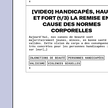
x
[VIDEO] HANDICAPÉS, HA
ET FORT (1/3) LA REMISE E
CAUSE DES NORMES
CORPORELLES
Aujourd’hui, nos canons de beauté sont
majoritairement jeunes, minces, en bonne santé
valides. Cette vision du corps a des conséquen
très concrètes pour les personnes handicapées 
sur leur[…]
INJONCTIONS DE BEAUTÉ
PERSONNES HANDICAPÉES
VALIDISME
VIOLENCES SEXUELLES
x