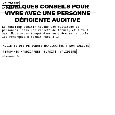
VALIDISME
QUELQUES CONSEILS POUR
simonae.fr
VIVRE AVEC UNE PERSONNE
DÉFICIENTE AUDITIVE
Le handicap auditif touche une multitude de
personnes, dans une variété de formes, et à tout
âge. Nous avons évoqué dans un précédent article
les remarques à bannir face à[…]
ALLIÉ-ES DES PERSONNES HANDICAPÉES / NON VALIDES
PERSONNES HANDICAPÉES
SURDITÉ
VALIDISME
simonae.fr