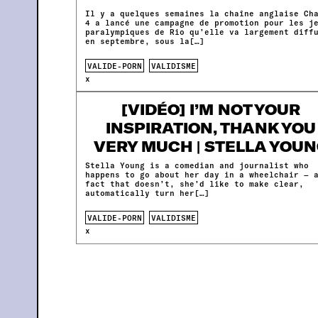
Il y a quelques semaines la chaîne anglaise Ch
4 a lancé une campagne de promotion pour les j
paralympiques de Rio qu’elle va largement diff
en septembre, sous la[…]
VALIDE-PORN
VALIDISME
x
[VIDÉO] I’M NOT YOUR
INSPIRATION, THANK YOU
VERY MUCH | STELLA YOU
Stella Young is a comedian and journalist who
happens to go about her day in a wheelchair — 
fact that doesn’t, she’d like to make clear,
automatically turn her[…]
VALIDE-PORN
VALIDISME
x