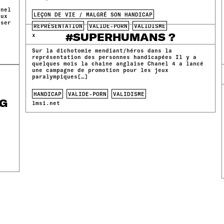
anel
LEÇON DE VIE / MALGRÉ SON HANDICAP
eux
user
REPRÉSENTATION
VALIDE-PORN
VALIDISME
#SUPERHUMANS ?
x
Sur la dichotomie mendiant/héros dans la
représentation des personnes handicapées Il y a
quelques mois la chaine anglaise Chanel 4 a lancé
une campagne de promotion pour les jeux
paralympiques[…]
HANDICAP
VALIDE-PORN
VALIDISME
NG
lmsi.net
a