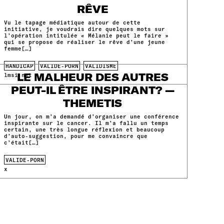
RÊVE
Vu le tapage médiatique autour de cette
initiative, je voudrais dire quelques mots sur
l’opération intitulée « Mélanie peut le faire »
qui se propose de réaliser le rêve d’une jeune
femme[…]
HANDICAP
VALIDE-PORN
VALIDISME
LE MALHEUR DES AUTRES
lmsi.net
PEUT-IL ÊTRE INSPIRANT? —
THEMETIS
Un jour, on m’a demandé d’organiser une conférence
inspirante sur le cancer. Il m’a fallu un temps
certain, une très longue réflexion et beaucoup
d’auto-suggestion, pour me convaincre que
c’était[…]
VALIDE-PORN
x