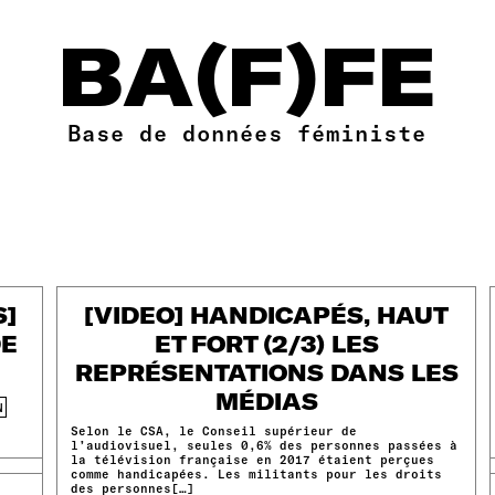
BA(F)FE
Base de données féministe
S]
[VIDEO] HANDICAPÉS, HAUT
DE
ET FORT (2/3) LES
REPRÉSENTATIONS DANS LES
MÉDIAS
N
Selon le CSA, le Conseil supérieur de
l’audiovisuel, seules 0,6% des personnes passées à
la télévision française en 2017 étaient perçues
comme handicapées. Les militants pour les droits
des personnes[…]