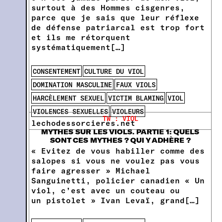
surtout à des Hommes cisgenres,
parce que je sais que leur réflexe
de défense patriarcal est trop fort
et ils me rétorquent
systématiquement[…]
CONSENTEMENT
CULTURE DU VIOL
DOMINATION MASCULINE
FAUX VIOLS
HARCÈLEMENT SEXUEL
VICTIM BLAMING
VIOL
VIOLENCES SEXUELLES
VIOLEURS
TW : VIOL
lechodessorcieres.net
MYTHES SUR LES VIOLS. PARTIE 1: QUELS
SONT CES MYTHES ? QUI Y ADHÈRE ?
« Evitez de vous habiller comme des
salopes si vous ne voulez pas vous
faire agresser » Michael
Sanguinetti, policier canadien « Un
viol, c’est avec un couteau ou
un pistolet » Ivan Levaï, grand[…]