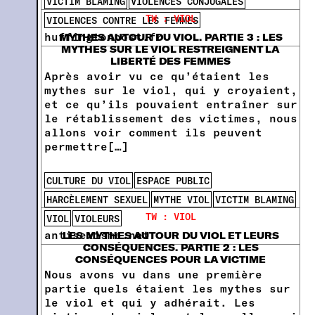
VICTIM BLAMING
VIOLENCES CONJUGALES
TW : VIOL
VIOLENCES CONTRE LES FEMMES
huffingtonpost.fr
MYTHES AUTOUR DU VIOL. PARTIE 3 : LES
MYTHES SUR LE VIOL RESTREIGNENT LA
LIBERTÉ DES FEMMES
Après avoir vu ce qu’étaient les
mythes sur le viol, qui y croyaient,
et ce qu’ils pouvaient entraîner sur
le rétablissement des victimes, nous
allons voir comment ils peuvent
permettre[…]
CULTURE DU VIOL
ESPACE PUBLIC
HARCÈLEMENT SEXUEL
MYTHE VIOL
VICTIM BLAMING
TW : VIOL
VIOL
VIOLEURS
antisexisme.net
LES MYTHES AUTOUR DU VIOL ET LEURS
CONSÉQUENCES. PARTIE 2 : LES
CONSÉQUENCES POUR LA VICTIME
Nous avons vu dans une première
partie quels étaient les mythes sur
le viol et qui y adhérait. Les