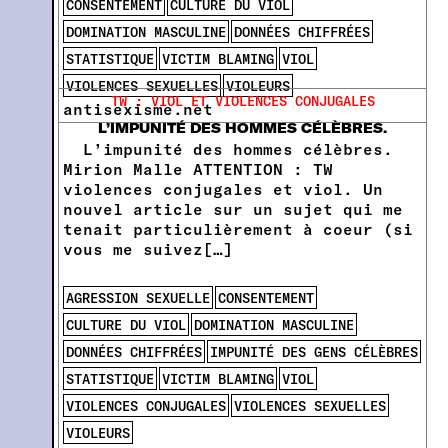
CONSENTEMENT
CULTURE DU VIOL
DOMINATION MASCULINE
DONNÉES CHIFFRÉES
STATISTIQUE
VICTIM BLAMING
VIOL
VIOLENCES SEXUELLES
VIOLEURS
TW : VIOL ET VIOLENCES CONJUGALES
antisexisme.net
L’IMPUNITÉ DES HOMMES CÉLÈBRES.
L’impunité des hommes célèbres.
Mirion Malle ATTENTION : TW
violences conjugales et viol. Un
nouvel article sur un sujet qui me
tenait particulièrement à coeur (si
vous me suivez[…]
AGRESSION SEXUELLE
CONSENTEMENT
CULTURE DU VIOL
DOMINATION MASCULINE
DONNÉES CHIFFRÉES
IMPUNITÉ DES GENS CÉLÈBRES
STATISTIQUE
VICTIM BLAMING
VIOL
VIOLENCES CONJUGALES
VIOLENCES SEXUELLES
VIOLEURS