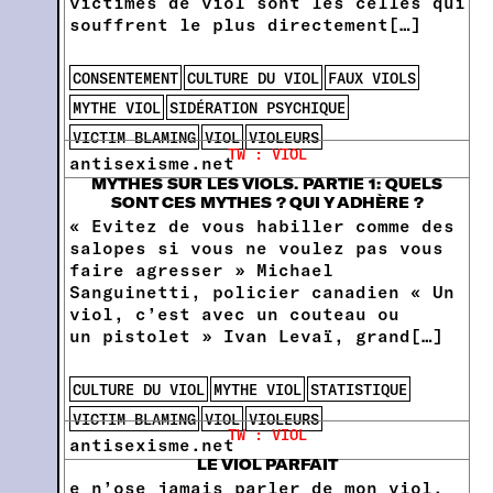
victimes de viol sont les celles qui
souffrent le plus directement[…]
CONSENTEMENT
CULTURE DU VIOL
FAUX VIOLS
MYTHE VIOL
SIDÉRATION PSYCHIQUE
VICTIM BLAMING
VIOL
VIOLEURS
TW : VIOL
antisexisme.net
MYTHES SUR LES VIOLS. PARTIE 1: QUELS
SONT CES MYTHES ? QUI Y ADHÈRE ?
« Evitez de vous habiller comme des
salopes si vous ne voulez pas vous
faire agresser » Michael
Sanguinetti, policier canadien « Un
viol, c’est avec un couteau ou
un pistolet » Ivan Levaï, grand[…]
CULTURE DU VIOL
MYTHE VIOL
STATISTIQUE
VICTIM BLAMING
VIOL
VIOLEURS
TW : VIOL
antisexisme.net
LE VIOL PARFAIT
e n’ose jamais parler de mon viol,