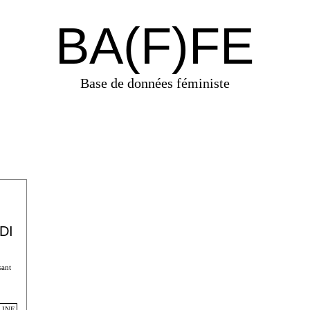
BA(F)FE
Base de données féministe
DI
sant
LINE