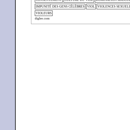
IMPUNITÉ DES GENS CÉLÈBRES
VIOL
VIOLENCES SEXUEL
VIOLEURS
diglee.com