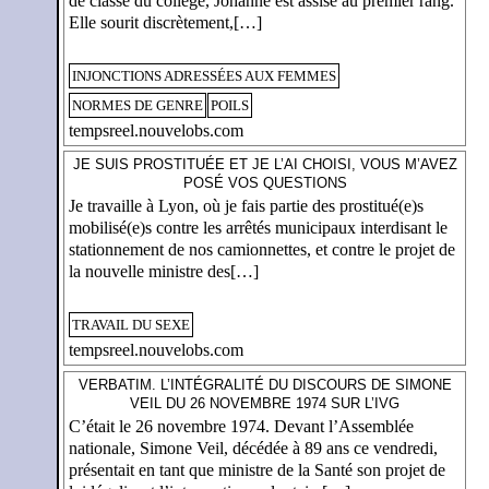
de classe du collège, Johanne est assise au premier rang.
Elle sourit discrètement,[…]
INJONCTIONS ADRESSÉES AUX FEMMES
NORMES DE GENRE
POILS
tempsreel.nouvelobs.com
JE SUIS PROSTITUÉE ET JE L’AI CHOISI, VOUS M’AVEZ
POSÉ VOS QUESTIONS
Je travaille à Lyon, où je fais partie des prostitué(e)s
mobilisé(e)s contre les arrêtés municipaux interdisant le
stationnement de nos camionnettes, et contre le projet de
la nouvelle ministre des[…]
TRAVAIL DU SEXE
tempsreel.nouvelobs.com
VERBATIM. L’INTÉGRALITÉ DU DISCOURS DE SIMONE
VEIL DU 26 NOVEMBRE 1974 SUR L’IVG
C’était le 26 novembre 1974. Devant l’Assemblée
nationale, Simone Veil, décédée à 89 ans ce vendredi,
présentait en tant que ministre de la Santé son projet de