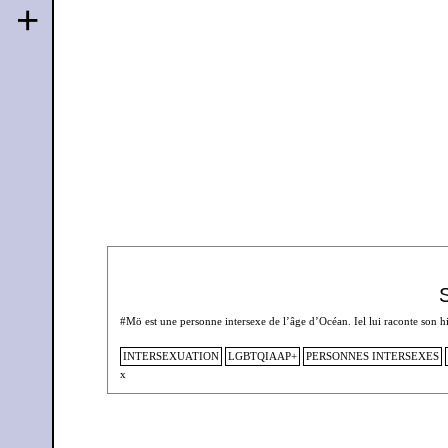
+
#Mö est une personne intersexe de l’âge d’Océan. Iel lui raconte son hi
INTERSEXUATION
LGBTQIAAP+
PERSONNES INTERSEXES
x