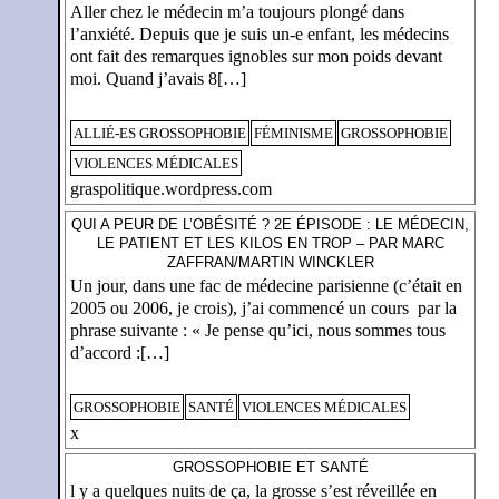
Aller chez le médecin m’a toujours plongé dans
l’anxiété. Depuis que je suis un-e enfant, les médecins
ont fait des remarques ignobles sur mon poids devant
moi. Quand j’avais 8[…]
ALLIÉ-ES GROSSOPHOBIE
FÉMINISME
GROSSOPHOBIE
VIOLENCES MÉDICALES
graspolitique.wordpress.com
QUI A PEUR DE L’OBÉSITÉ ? 2E ÉPISODE : LE MÉDECIN,
LE PATIENT ET LES KILOS EN TROP – PAR MARC
ZAFFRAN/MARTIN WINCKLER
Un jour, dans une fac de médecine parisienne (c’était en
2005 ou 2006, je crois), j’ai commencé un cours par la
phrase suivante : « Je pense qu’ici, nous sommes tous
d’accord :[…]
GROSSOPHOBIE
SANTÉ
VIOLENCES MÉDICALES
x
GROSSOPHOBIE ET SANTÉ
l y a quelques nuits de ça, la grosse s’est réveillée en