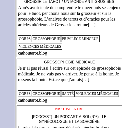
GROSSIR LE TAROT / UN MONDE ANTI-GROS-SES
Après avoir tenté de comprendre le queer puis ses enjeux
pour le tarot, penchons-nous sur la grosseur et sur la
grossophobie. L’analyse de tarots et d’oracles pour les
articles ultérieurs de Grossir le tarot me[…]
CORPS
GROSSOPHOBIE
PRIVILÈGE MINCEUR
VIOLENCES MÉDICALES
cathoutarot.blog
GROSSOPHOBIE MÉDICALE
Je n’ai pas réussi à écrire sur cet épisode de grossophobie
médicale. Je ne vais pas y arriver. Je pense à la honte. Je
ressens la honte. Est-ce que j’aurais[…]
CORPS
GROSSOPHOBIE
SANTÉ
VIOLENCES MÉDICALES
cathoutarot.blog
NB : CISCENTRÉ
[PODCAST] UN PODCAST À SOI (N°6) : LE
GYNÉCOLOGUE ET LA SORCIÈRE
Paroles blessantes, propos déplacés, gestes brutaux,