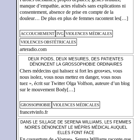
manque d’empathie, actes réalisés sans explications ni
consentement, absence de prise en compte de la
douleur… De plus en plus de femmes racontent les[…]
ACCOUCHEMENT
IVG
VIOLENCES MÉDICALES
VIOLENCES OBSTÉTRICALES
arteradio.com
DEUX POIDS, DEUX MESURES, DES PATIENTES
DÉNONCENT LA GROSSOPHOBIE ORDINAIRES
Chers médecins qui haïssez si fort les gros•ses, vous
nous isolez, vous nous mettez en danger, vous nous
tuez », écrit sur Twitter Olga Volfson, auteure d’un blog
sur le mouvement Body[…]
GROSSOPHOBIE
VIOLENCES MÉDICALES
francetvinfo.fr
DANS LE SILLAGE DE SERENA WILLIAMS, LES FEMMES
NOIRES DÉNONCENT LE MÉPRIS MÉDICAL AUQUEL
ELLES FONT FACE
En couverture de «Vogue», Serena Williams raconte que