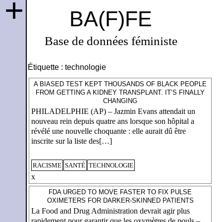
+
BA(F)FE
Base de données féministe
Étiquette :
technologie
A BIASED TEST KEPT THOUSANDS OF BLACK PEOPLE
FROM GETTING A KIDNEY TRANSPLANT. IT’S FINALLY
CHANGING
PHILADELPHIE (AP) – Jazmin Evans attendait un
nouveau rein depuis quatre ans lorsque son hôpital a
révélé une nouvelle choquante : elle aurait dû être
inscrite sur la liste des[…]
RACISME
SANTÉ
TECHNOLOGIE
x
FDA URGED TO MOVE FASTER TO FIX PULSE
OXIMETERS FOR DARKER-SKINNED PATIENTS
La Food and Drug Administration devrait agir plus
rapidement pour garantir que les oxymètres de pouls –