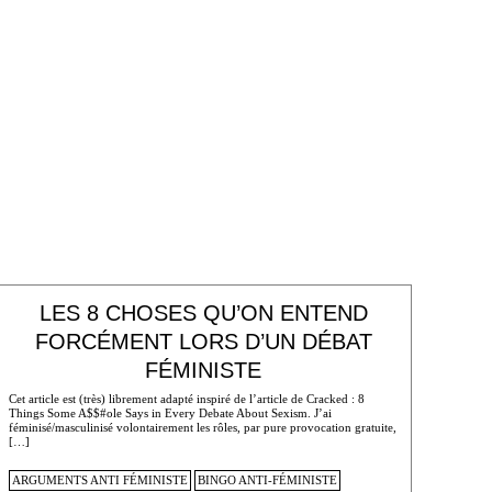
LES 8 CHOSES QU’ON ENTEND
FORCÉMENT LORS D’UN DÉBAT
FÉMINISTE
Cet article est (très) librement adapté inspiré de l’article de Cracked : 8
Things Some A$$#ole Says in Every Debate About Sexism. J’ai
féminisé/masculinisé volontairement les rôles, par pure provocation gratuite,
[…]
ARGUMENTS ANTI FÉMINISTE
BINGO ANTI-FÉMINISTE