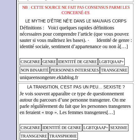
NB : CETTE SOURCE NE FAIT PAS CONSENSUS PARMI LES
CONCERNÉ-ES.
LE MYTHE D’ÊTRE NÉ’E DANS LE MAUVAIS CORPS
Définitions : Voici quelques rapides définitions
nécessaires pour comprendre l’article (que vous pouvez
sauter si vous maîtrisez les bases). · Identité de genre :
identité sociale, sentiment d’appartenance ou non à[…]
CISGENRE
GENRE
IDENTITÉ DE GENRE
LGBTQIAAP+
NON BINARITÉ
PERSONNES INTERSEXES
TRANSGENRE
uniqueensongenre.eklablog.fr
LA TRANSITION, C’EST PAS UN PEU… SEXISTE ?
Je vois souvent apparaître ce type de questionnement
autour du parcours d’une personne transgenre. On me
parle régulièrement du fait que les personnes transgenres
en feraient « trop ». Les femmes transgenres[…]
CISGENRE
IDENTITÉ DE GENRE
LGBTQIAAP+
SEXISME
TRANSGENRE
TRANSPHOBIE