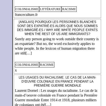
COLONIALISME
LITTÉRATURE
RACISME
franceculture.fr
[ANGLAIS] POURQUOI LES PERSONNES BLANCHES
SONT DES EXPATRIÉ-ES ALORS QUE NOUS SOMMES
DES IMMIGRÉ-ES / WHY ARE WHITE PEOPLE EXPATS
WHEN THE REST OF US ARE IMMIGRANTS?
Surely any person going to work outside their country is
an expatriate? But no, the word exclusively applies to
white people. In the lexicon of human migration there
are still[…]
COLONIALISME
RACISME
x
LES USAGES DU RACIALISME. LE CAS DE LA MAIN-
D’ŒUVRE COLONIALE EN FRANCE PENDANT LA
PREMIÈRE GUERRE MONDIALE
Laurent Dornel : Les usages du racialisme. Le cas de la
main-d’oeuvre coloniale en France pendant la Première
Guerre mondiale Entre 1914 et 1918, plusieurs milliers
de coloniaux ont été[…]