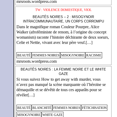
mrsroots.wordpress.com
TW : VIOLENCE DOMESTIQUE, VIOL
BEAUTÉS NOIRES – 2 : MISOGYNOIR
INTRACOMMUNAUTAIRE, UN CORPS CORROMPU
Dans le magnifique roman Couleur Pourpre, Alice
Walker (afroféministe de renom, à l’origine du concept
womanism) raconte l’histoire déchirante de deux soeurs,
Celie et Nettie, vivant avec leur père veuf.[…]
BEAUTÉ
FEMMES NOIRES
MISOGYNOIRE
RACISME
mrsroots.wordpress.com
BEAUTÉS NOIRES : LA FEMME NOIRE ET LE WHITE
GAZE
Si vous suivez How to get away with murder, vous
n’avez pas manqué la scène marquante où l’héroïne se
démaquille et se dévêtit de tous ces apparâts pour se
révéler[…]
BEAUTÉ
BLANCHITÉ
FEMMES NOIRES
FÉTICHISATION
MISOGYNOIRE
WHITE GAZE