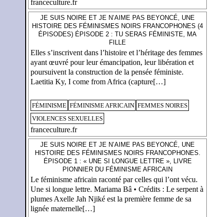
franceculture.fr
JE SUIS NOIRE ET JE N’AIME PAS BEYONCÉ, UNE
HISTOIRE DES FÉMINISMES NOIRS FRANCOPHONES (4
ÉPISODES) ÉPISODE 2 : TU SERAS FÉMINISTE, MA
FILLE
Elles s’inscrivent dans l’histoire et l’héritage des femmes
ayant œuvré pour leur émancipation, leur libération et
poursuivent la construction de la pensée féministe.
Laetitia Ky, I come from Africa (capture[…]
FÉMINISME
FÉMINISME AFRICAIN
FEMMES NOIRES
VIOLENCES SEXUELLES
franceculture.fr
JE SUIS NOIRE ET JE N’AIME PAS BEYONCÉ, UNE
HISTOIRE DES FÉMINISMES NOIRS FRANCOPHONES.
ÉPISODE 1 : « UNE SI LONGUE LETTRE », LIVRE
PIONNIER DU FÉMINISME AFRICAIN
Le féminisme africain raconté par celles qui l’ont vécu.
Une si longue lettre. Mariama Bâ • Crédits : Le serpent à
plumes Axelle Jah Njiké est la première femme de sa
lignée maternelle[…]