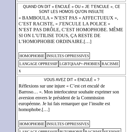
QUAND ON DIT « ENCULÉ » OU « JE T’ENCULE », CE
SONT LES HOMOS QU’ON INSULTE
« BAMBOULA » N’EST PAS « AFFECTUEUX »,
C’EST RACISTE, « J’ENCULE LA POLICE »
N’EST PAS DRÔLE, C’EST HOMOPHOBE. MÊME
SI ON L’UTILISE TOUS, ÇA RESTE DE
L’HOMOPHOBIE ORDINAIRE.[…]
HOMOPHOBIE
INSULTES OPPRESSIVES
LANGAGE OPPRESSIF
LGBTQIAAP+-PHOBIES
RACISME
x
VOUS AVEZ DIT « ENCULÉ » ?
Réflexions sur une injure « C’est cet enculé de
Barroso… ». Mon interlocuteur souhaite exprimer son
aversion envers le président de la Commission
européenne. Je lui fais remarquer que l’insulte est
homophobe.[…]
HOMOPHOBIE
INSULTES OPPRESSIVES
LANGAGE OPPRESSIF
PUTOPHOBIE
RACISME
SEXISME