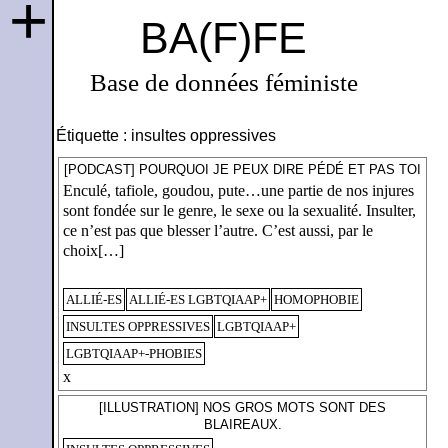
+
BA(F)FE
Base de données féministe
Étiquette :
insultes oppressives
[PODCAST] POURQUOI JE PEUX DIRE PÉDÉ ET PAS TOI
Enculé, tafiole, goudou, pute…une partie de nos injures
sont fondée sur le genre, le sexe ou la sexualité. Insulter,
ce n’est pas que blesser l’autre. C’est aussi, par le
choix[…]
ALLIÉ-ES
ALLIÉ-ES LGBTQIAAP+
HOMOPHOBIE
INSULTES OPPRESSIVES
LGBTQIAAP+
LGBTQIAAP+-PHOBIES
x
[ILLUSTRATION] NOS GROS MOTS SONT DES
BLAIREAUX.