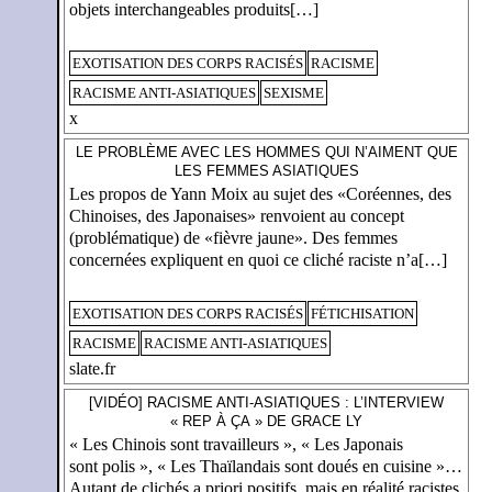
objets interchangeables produits[…]
EXOTISATION DES CORPS RACISÉS
RACISME
RACISME ANTI-ASIATIQUES
SEXISME
x
LE PROBLÈME AVEC LES HOMMES QUI N’AIMENT QUE
LES FEMMES ASIATIQUES
Les propos de Yann Moix au sujet des «Coréennes, des
Chinoises, des Japonaises» renvoient au concept
(problématique) de «fièvre jaune». Des femmes
concernées expliquent en quoi ce cliché raciste n’a[…]
EXOTISATION DES CORPS RACISÉS
FÉTICHISATION
RACISME
RACISME ANTI-ASIATIQUES
slate.fr
[VIDÉO] RACISME ANTI-ASIATIQUES : L’INTERVIEW
« REP À ÇA » DE GRACE LY
« Les Chinois sont travailleurs », « Les Japonais
sont polis », « Les Thaïlandais sont doués en cuisine »…
Autant de clichés a priori positifs, mais en réalité racistes