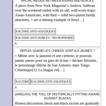
RACIAL WEDGE BETWEEN ASIANS AND BLACKS
A piece from New York Magazine’s Andrew Sullivan
over the weekend ended with an old, well-worn trope:
Asian-Americans, with their « solid two-parent family
structures, » are a shining example of how[…]
RACISME ANTI-ASIATIQUES
RACISME ANTI-NOIR-ES / NEGROPHOBIE
x
DEPUIS QUAND LES CHINOIS SONT-ILS JAUNES ?
« Même avec la jaunisse et une cirrhose, je pourrais
jamais passer pour un gars de là-bas » déclare Bérurier,
le personnage fétiche de San Antonio, dans Tango
Chinetoque[1]. La blague est[…]
RACISME
RACISME ANTI-ASIATIQUES
x
[ANGLAIS] THE TOLL OF HISTORICALLY PITTING ASIANS
AGAINST BLACKS
Honest discussions about anti-black racism are gradually