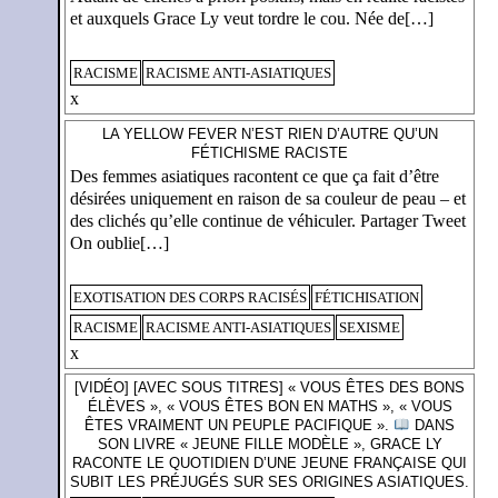
et auxquels Grace Ly veut tordre le cou. Née de[…]
RACISME
RACISME ANTI-ASIATIQUES
x
LA YELLOW FEVER N’EST RIEN D’AUTRE QU’UN
FÉTICHISME RACISTE
Des femmes asiatiques racontent ce que ça fait d’être
désirées uniquement en raison de sa couleur de peau – et
des clichés qu’elle continue de véhiculer. Partager Tweet
On oublie[…]
EXOTISATION DES CORPS RACISÉS
FÉTICHISATION
RACISME
RACISME ANTI-ASIATIQUES
SEXISME
x
[VIDÉO] [AVEC SOUS TITRES] « VOUS ÊTES DES BONS
ÉLÈVES », « VOUS ÊTES BON EN MATHS », « VOUS
ÊTES VRAIMENT UN PEUPLE PACIFIQUE ».
DANS
SON LIVRE « JEUNE FILLE MODÈLE », GRACE LY
RACONTE LE QUOTIDIEN D’UNE JEUNE FRANÇAISE QUI
SUBIT LES PRÉJUGÉS SUR SES ORIGINES ASIATIQUES.