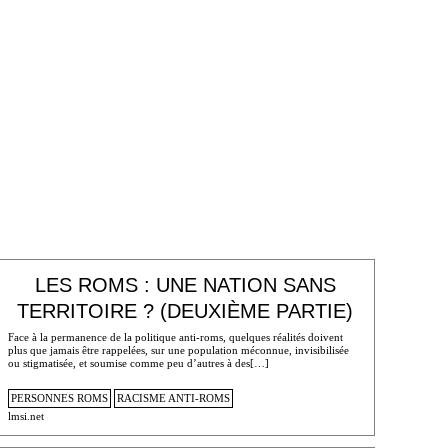
LES ROMS : UNE NATION SANS
TERRITOIRE ? (DEUXIÈME PARTIE)
Face à la permanence de la politique anti-roms, quelques réalités doivent
plus que jamais être rappelées, sur une population méconnue, invisibilisée
ou stigmatisée, et soumise comme peu d’autres à des[…]
PERSONNES ROMS
RACISME ANTI-ROMS
lmsi.net