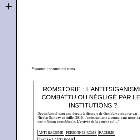
+
Étiquette :
racisme anti-roms
ROMSTORIE : L’ANTITSIGANISM
COMBATTU OU NÉGLIGÉ PAR L
INSTITUTIONS ?
Depuis bientôt sept ans, depuis le discours de Grenoble prononcé par
Nicolas Sarkozy en juillet 2010, l’antitsiganisme a connu dans notre p
une inflation considérable. L’arrivée de la gauche au[…]
ANTI RACISME
PERSONNES ROMS
RACISME
RACISME ANTI-ROMS