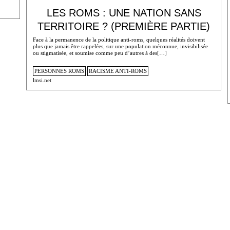
LES ROMS : UNE NATION SANS
TERRITOIRE ? (PREMIÈRE PARTIE)
Face à la permanence de la politique anti-roms, quelques réalités doivent
plus que jamais être rappelées, sur une population méconnue, invisibilisée
ou stigmatisée, et soumise comme peu d’autres à des[…]
PERSONNES ROMS
RACISME ANTI-ROMS
lmsi.net