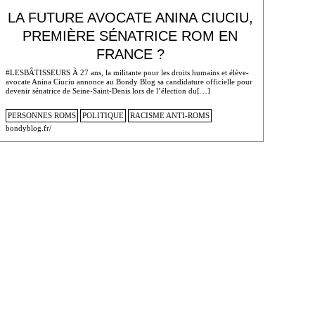
LA FUTURE AVOCATE ANINA CIUCIU,
PREMIÈRE SÉNATRICE ROM EN
FRANCE ?
#LESBÂTISSEURS À 27 ans, la militante pour les droits humains et élève-
avocate Anina Ciuciu annonce au Bondy Blog sa candidature officielle pour
devenir sénatrice de Seine-Saint-Denis lors de l’élection du[…]
PERSONNES ROMS
POLITIQUE
RACISME ANTI-ROMS
bondyblog.fr/