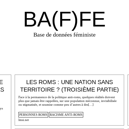
BA(F)FE
Base de données féministe
E
LES ROMS : UNE NATION SANS
ES
TERRITOIRE ? (TROISIÈME PARTIE)
Face à la permanence de la politique anti-roms, quelques réalités doivent
plus que jamais être rappelées, sur une population méconnue, invisibilisée
ou stigmatisée, et soumise comme peu d’autres à des[…]
ays
PERSONNES ROMS
RACISME ANTI-ROMS
lmsi.net