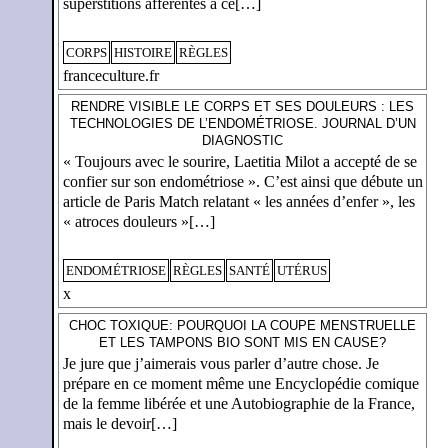
superstitions afférentes à ce[…]
CORPS
HISTOIRE
RÈGLES
franceculture.fr
RENDRE VISIBLE LE CORPS ET SES DOULEURS : LES
TECHNOLOGIES DE L’ENDOMÉTRIOSE. JOURNAL D’UN
DIAGNOSTIC
« Toujours avec le sourire, Laetitia Milot a accepté de se
confier sur son endométriose ». C’est ainsi que débute un
article de Paris Match relatant « les années d’enfer », les
« atroces douleurs »[…]
ENDOMÉTRIOSE
RÈGLES
SANTÉ
UTÉRUS
x
CHOC TOXIQUE: POURQUOI LA COUPE MENSTRUELLE
ET LES TAMPONS BIO SONT MIS EN CAUSE?
Je jure que j’aimerais vous parler d’autre chose. Je
prépare en ce moment même une Encyclopédie comique
de la femme libérée et une Autobiographie de la France,
mais le devoir[…]