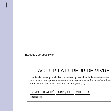
+
Étiquette :
séropositivité
ACT UP, LA FUREUR DE VIVRE
Une foule dense prend silencieusement possession de la vaste terrasse. 
sept et huit cents personnes se meuvent comme sonnées entre les tables
éclairées de lampions. Certaines ont les yeux[…]
HOMOSEXUALITÉ
LGBTQIAAP+
VIH / SIDA
lemonde.fr