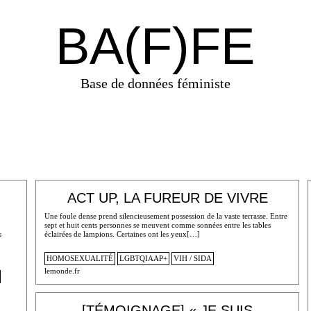
BA(F)FE
Base de données féministe
ACT UP, LA FUREUR DE VIVRE
Une foule dense prend silencieusement possession de la vaste terrasse. Entre
sept et huit cents personnes se meuvent comme sonnées entre les tables
s
éclairées de lampions. Certaines ont les yeux[…]
HOMOSEXUALITÉ
LGBTQIAAP+
VIH / SIDA
lemonde.fr
[TÉMOIGNAGE] « JE SUIS