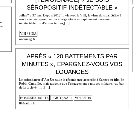
SÉROPOSITIF INDÉTECTABLE »
Julien* a 37 ans. Depuis 2012, il vit avec le VIH, le virus du sida. Grâce à
son traitement quotidien, sa charge virale est rapidement devenue
un
indétectable. En d’autres termes,[…]
ma.
VIH / SIDA
neonmag.fr
APRÈS « 120 BATTEMENTS PAR
MINUTES », ÉPARGNEZ-VOUS VOS
LOUANGES
Le cofondateur d’Act Up salue la récompense accordée à Cannes au film de
Robin Campillo, mais rappelle que l’engagement a mis ces militants «au ban
de la société». Il y[…]
HOMOSEXUALITÉ
LGBTQIAAP+
VIH / SIDA
libération.fr