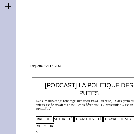
+
Étiquette :
VIH / SIDA
[PODCAST] LA POLITIQUE DES
PUTES
Dans les débats qui font rage autour du travail du sexe, un des premier
enjeux est de savoir si on peut considérer que la « prostitution » est un
travail.[…]
RACISME
SEXUALITÉ
TRANSIDENTITÉ
TRAVAIL DU SEXE
VIH / SIDA
x