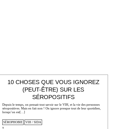
10 CHOSES QUE VOUS IGNOREZ
(PEUT-ÊTRE) SUR LES
SÉROPOSITIFS
Depuis le temps, on pensait tout savoir sur le VIH, et la vie des personnes
séropositives. Mais en fait non ! On ignore presque tout de leur quotidien,
lorsqu’on est[…]
SÉROPHOBIE
VIH / SIDA
x