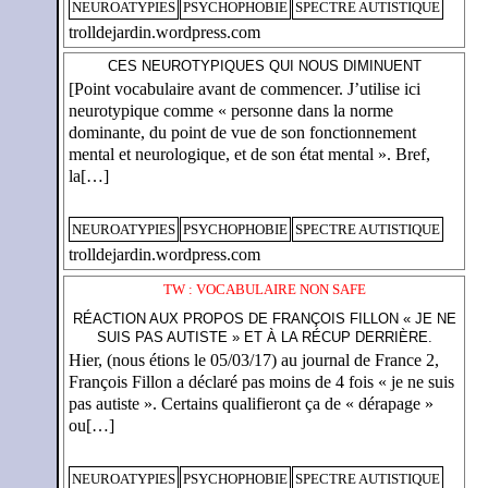
NEUROATYPIES
PSYCHOPHOBIE
SPECTRE AUTISTIQUE
trolldejardin.wordpress.com
CES NEUROTYPIQUES QUI NOUS DIMINUENT
[Point vocabulaire avant de commencer. J’utilise ici
neurotypique comme « personne dans la norme
dominante, du point de vue de son fonctionnement
mental et neurologique, et de son état mental ». Bref,
la[…]
NEUROATYPIES
PSYCHOPHOBIE
SPECTRE AUTISTIQUE
trolldejardin.wordpress.com
TW : VOCABULAIRE NON SAFE
RÉACTION AUX PROPOS DE FRANÇOIS FILLON « JE NE
SUIS PAS AUTISTE » ET À LA RÉCUP DERRIÈRE.
Hier, (nous étions le 05/03/17) au journal de France 2,
François Fillon a déclaré pas moins de 4 fois « je ne suis
pas autiste ». Certains qualifieront ça de « dérapage »
ou[…]
NEUROATYPIES
PSYCHOPHOBIE
SPECTRE AUTISTIQUE