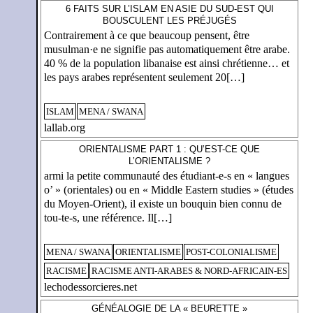
6 FAITS SUR L’ISLAM EN ASIE DU SUD-EST QUI
BOUSCULENT LES PRÉJUGÉS
Contrairement à ce que beaucoup pensent, être
musulman·e ne signifie pas automatiquement être arabe.
40 % de la population libanaise est ainsi chrétienne… et
les pays arabes représentent seulement 20[…]
ISLAM
MENA / SWANA
lallab.org
ORIENTALISME PART 1 : QU’EST-CE QUE
L’ORIENTALISME ?
armi la petite communauté des étudiant-e-s en « langues
o’ » (orientales) ou en « Middle Eastern studies » (études
du Moyen-Orient), il existe un bouquin bien connu de
tou-te-s, une référence. Il[…]
MENA / SWANA
ORIENTALISME
POST-COLONIALISME
RACISME
RACISME ANTI-ARABES & NORD-AFRICAIN-ES
lechodessorcieres.net
GÉNÉALOGIE DE LA « BEURETTE »