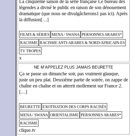
La cinquième saison de la série française Le bureau des
légendes a divisé le public en raison de son dénouement
dramatique (que nous ne divulgâcherons1 pas ici). Après
la diffusion[…]
FILMS & SÉRIES
MENA / SWANA
PERSONNES ARABES*
RACISME
RACISME ANTI-ARABES & NORD-AFRICAIN-ES
TV TROPES
x
NE M’APPELEZ PLUS JAMAIS BEURETTE
Ça se passe un dimanche soir, pas vraiment glauque,
juste un peu plat. Deuxième partie de soirée, on zappe de
chaîne en chaîne et on atterrit mollement sur France 2.
[…]
BEURETTE
EXOTISATION DES CORPS RACISÉS
MENA / SWANA
ORIENTALISME
PERSONNES ARABES*
RACISME
clique.tv