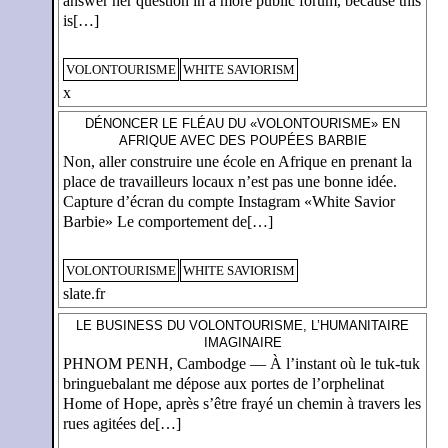
answer her question in a more public forum, because this
is[…]
VOLONTOURISME
WHITE SAVIORISM
x
DÉNONCER LE FLÉAU DU «VOLONTOURISME» EN
AFRIQUE AVEC DES POUPÉES BARBIE
Non, aller construire une école en Afrique en prenant la
place de travailleurs locaux n’est pas une bonne idée.
Capture d’écran du compte Instagram «White Savior
Barbie» Le comportement de[…]
VOLONTOURISME
WHITE SAVIORISM
slate.fr
LE BUSINESS DU VOLONTOURISME, L’HUMANITAIRE
IMAGINAIRE
PHNOM PENH, Cambodge — À l’instant où le tuk-tuk
bringuebalant me dépose aux portes de l’orphelinat
Home of Hope, après s’être frayé un chemin à travers les
rues agitées de[…]