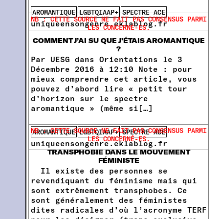
AROMANTIQUE
LGBTQIAAP+
SPECTRE ACE
NB : CETTE SOURCE NE FAIT PAS CONSENSUS PARMI
uniqueensongenre.eklablog.fr
LES CONCERNÉ-ES.
COMMENT J’AI SU QUE J’ÉTAIS AROMANTIQUE
?
Par UESG dans Orientations le 3
Décembre 2016 à 12:10 Note : pour
mieux comprendre cet article, vous
pouvez d’abord lire « petit tour
d’horizon sur le spectre
aromantique » (même si[…]
NB : CETTE SOURCE NE FAIT PAS CONSENSUS PARMI
AROMANTIQUE
LGBTQIAAP+
SPECTRE ACE
LES CONCERNÉ-ES.
uniqueensongenre.eklablog.fr
TRANSPHOBIE DANS LE MOUVEMENT
FÉMINISTE
Il existe des personnes se
revendiquant du féminisme mais qui
sont extrêmement transphobes. Ce
sont généralement des féministes
dites radicales d’où l’acronyme TERF