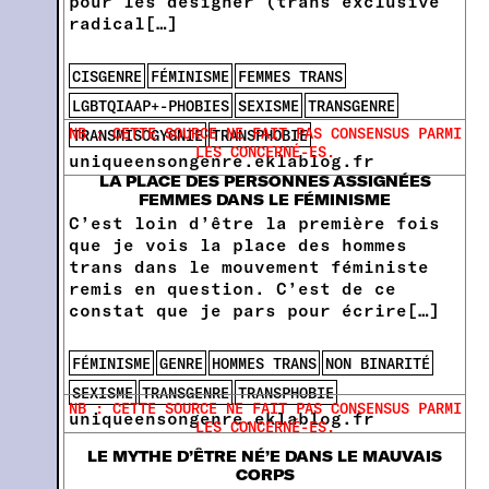
pour les désigner (trans exclusive
radical[…]
CISGENRE
FÉMINISME
FEMMES TRANS
LGBTQIAAP+-PHOBIES
SEXISME
TRANSGENRE
NB : CETTE SOURCE NE FAIT PAS CONSENSUS PARMI
TRANSMISOGYGNIE
TRANSPHOBIE
LES CONCERNÉ-ES.
uniqueensongenre.eklablog.fr
LA PLACE DES PERSONNES ASSIGNÉES
FEMMES DANS LE FÉMINISME
C’est loin d’être la première fois
que je vois la place des hommes
trans dans le mouvement féministe
remis en question. C’est de ce
constat que je pars pour écrire[…]
FÉMINISME
GENRE
HOMMES TRANS
NON BINARITÉ
SEXISME
TRANSGENRE
TRANSPHOBIE
NB : CETTE SOURCE NE FAIT PAS CONSENSUS PARMI
uniqueensongenre.eklablog.fr
LES CONCERNÉ-ES.
LE MYTHE D’ÊTRE NÉ’E DANS LE MAUVAIS
CORPS