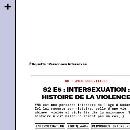
+
Étiquette :
Personnes intersexes
NB : AVEC SOUS-TITRES
S2 E5 : INTERSEXUATION :
HISTOIRE DE LA VIOLENC
#Mö est une personne intersexe de l’âge d’Océa
Iel lui raconte son histoire, celle d’une vie
abimée, violée et violentée dès la naissance. 
histoire n’est malheureusement pas un cas[…]
INTERSEXUATION
LGBTQIAAP+
PERSONNES INTERSEX