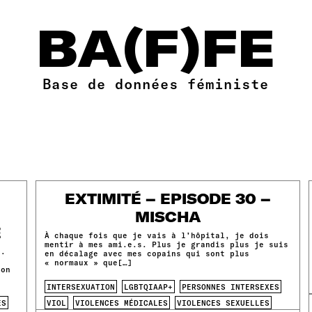
BA(F)FE
Base de données féministe
EXTIMITÉ – EPISODE 30 –
MISCHA
E
À chaque fois que je vais à l’hôpital, je dois
mentir à mes ami.e.s. Plus je grandis plus je suis
n.
en décalage avec mes copains qui sont plus
« normaux » que[…]
Son
INTERSEXUATION
LGBTQIAAP+
PERSONNES INTERSEXES
ES
VIOL
VIOLENCES MÉDICALES
VIOLENCES SEXUELLES