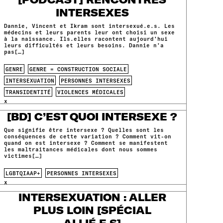
INTERSEXES
Dannie, Vincent et Ikram sont intersexué.e.s. Les
médecins et leurs parents leur ont choisi un sexe
à la naissance. Ils.elles racontent aujourd’hui
leurs difficultés et leurs besoins. Dannie n’a
pas[…]
GENRE
GENRE = CONSTRUCTION SOCIALE
INTERSEXUATION
PERSONNES INTERSEXES
TRANSIDENTITÉ
VIOLENCES MÉDICALES
x
[BD] C’EST QUOI INTERSEXE ?
Que signifie être intersexe ? Quelles sont les
conséquences de cette variation ? Comment vit-on
quand on est intersexe ? Comment se manifestent
les maltraitances médicales dont nous sommes
victimes[…]
LGBTQIAAP+
PERSONNES INTERSEXES
x
INTERSEXUATION : ALLER
PLUS LOIN [SPÉCIAL