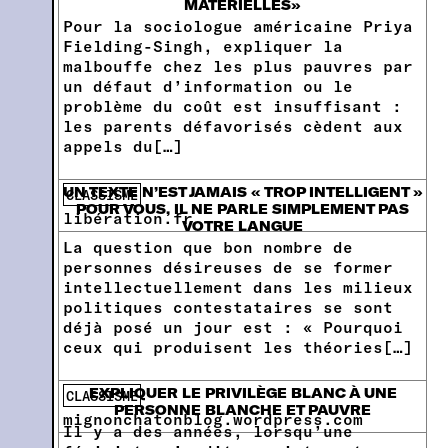
MATÉRIELLES»
Pour la sociologue américaine Priya
Fielding-Singh, expliquer la
malbouffe chez les plus pauvres par
un défaut d’information ou le
problème du coût est insuffisant :
les parents défavorisés cèdent aux
appels du[…]
UN TEXTE N’EST JAMAIS « TROP INTELLIGENT »
CLASSISME
POUR VOUS, IL NE PARLE SIMPLEMENT PAS
libération.fr
VOTRE LANGUE
La question que bon nombre de
personnes désireuses de se former
intellectuellement dans les milieux
politiques contestataires se sont
déjà posé un jour est : « Pourquoi
ceux qui produisent les théories[…]
EXPLIQUER LE PRIVILÈGE BLANC À UNE
CLASSISME
PERSONNE BLANCHE ET PAUVRE
mignonchatonblog.wordpress.com
Il y a des années, lorsqu’une