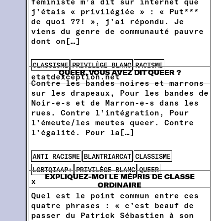
féministe m’a dit sur internet que
j’étais « privilégiée » : « Put***
de quoi ??! », j’ai répondu. Je
viens du genre de communauté pauvre
dont on[…]
CLASSISME
PRIVILÈGE BLANC
RACISME
QUEER, VOUS AVEZ DIT QUEER ?
etatdexception.net
Contre les bandes noires et marrons
sur les drapeaux, Pour les bandes de
Noir-e-s et de Marron-e-s dans les
rues. Contre l’intégration, Pour
l’émeute/les meutes queer. Contre
l’égalité. Pour la[…]
ANTI RACISME
BLANTRIARCAT
CLASSISME
LGBTQIAAP+
PRIVILÈGE BLANC
QUEER
EXPLIQUEZ-MOI LE MÉPRIS DE CLASSE
x
ORDINAIRE
Quel est le point commun entre ces
quatre phrases : « c’est beauf de
passer du Patrick Sébastien à son