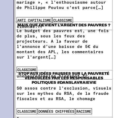
mariage », « l’enthousiasme autour
de Philippe Poutou c’est parce[…]
ANTI CAPITALISME
CLASSISME
MAIS QUE DEVIENT L’ARGENT DES PAUVRES ?
simonae.fr
Le budget des pauvres est, une fois
de plus, sous les feux des
projecteurs. A la faveur de
l’annonce d’une baisse de 5€ du
montant des APL, les commentaires
sur l’argent[…]
CLASSISME
STOP AUX IDÉES FAUSSES SUR LA PAUVRETÉ
uneheuredepeine.blogspot.fr
VÉHICULÉES PAR LES RESPONSABLES
POLITIQUES #DANSLAVRAIEVIE
50 assos contre l’exclusion, visuels
sur les mythes du RSA, de la fraude
fiscales et au RSA, le chomage
CLASSISME
DONNÉES CHIFFRÉES
RACISME
x