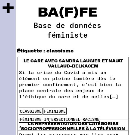
+
BA(F)FE
Base de données
féministe
Étiquette :
classisme
LE CARE AVEC SANDRA LAUGIER ET NAJAT
VALLAUD-BELKACEM
Si la crise du Covid a mis un
élément en pleine lumière dès le
premier confinement, c’est bien la
place centrale des enjeux de
l’éthique du care et de celles[…]
CLASSISME
FÉMINISME
FÉMINISME INTERSECTIONNEL
RACISME
LA REPRÉSENTATION DES CATÉGORIES
x
SOCIOPROFESSIONNELLES À LA TÉLÉVISION
Parmi les personnes que l’on peut