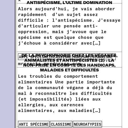
ANTISPÉCISME, L’ULTIME DOMINATION
Alors aujourd’hui, je vais aborder
rapidement d’un sujet assez
difficile : l’antispécisme. J’essaye
d’articuler une pensée anti-
oppression, mais j’avoue que le
spécisme est quelque chose que
j’échoue à considérer avec[…]
DE LA PSYCHOPHOBIE CHEZ LES VÉGANES,
ANTI SPÉCISME
CLASSISME
RACISME
VÉGANISME™
ANIMALISTES ET ANTISPÉCISTES (2) : LA
mrsroots.wordpress.com
NON-PRISE EN COMPTE DES HANDICAPS,
MALADIES ET DIFFICULTÉS
Les troubles du comportement
alimentaires Une partie importante
de la communauté végane a déjà du
mal à reconnaître les difficultés
(et impossibilités) liées aux
allergies, aux carences
alimentaires, aux maladies[…]
ANTI SPÉCISME
CLASSISME
NEUROATYPIES