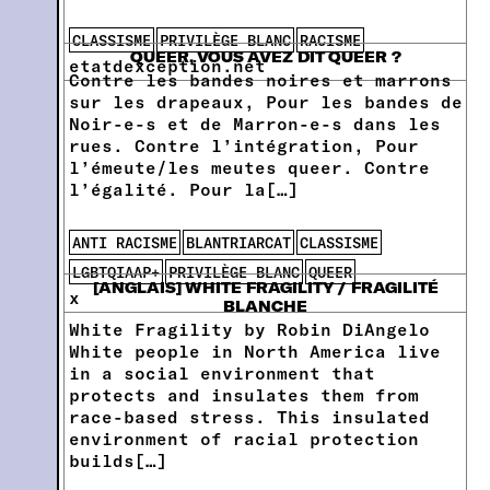
CLASSISME
PRIVILÈGE BLANC
RACISME
QUEER, VOUS AVEZ DIT QUEER ?
etatdexception.net
Contre les bandes noires et marrons
sur les drapeaux, Pour les bandes de
Noir-e-s et de Marron-e-s dans les
rues. Contre l’intégration, Pour
l’émeute/les meutes queer. Contre
l’égalité. Pour la[…]
ANTI RACISME
BLANTRIARCAT
CLASSISME
LGBTQIAAP+
PRIVILÈGE BLANC
QUEER
[ANGLAIS] WHITE FRAGILITY / FRAGILITÉ
x
BLANCHE
White Fragility by Robin DiAngelo
White people in North America live
in a social environment that
protects and insulates them from
race-based stress. This insulated
environment of racial protection
builds[…]