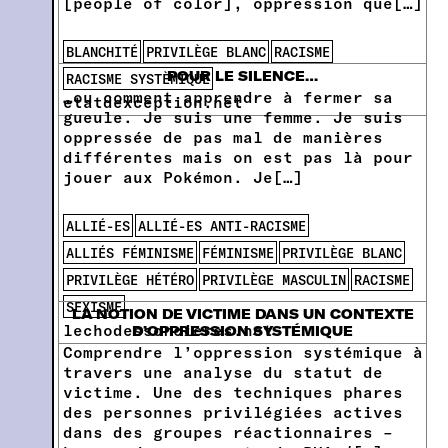
[people of color], oppression que[…]
BLANCHITÉ
PRIVILÈGE BLANC
RACISME
POUR LE SILENCE…
RACISME SYSTÈMIQUE
…ou comment apprendre à fermer sa
etatdexception.net
gueule. Je suis une femme. Je suis
oppressée de pas mal de manières
différentes mais on est pas là pour
jouer aux Pokémon. Je[…]
ALLIÉ-ES
ALLIÉ-ES ANTI-RACISME
ALLIÉS FÉMINISME
FÉMINISME
PRIVILÈGE BLANC
PRIVILÈGE HÉTÉRO
PRIVILÈGE MASCULIN
RACISME
SEXISME
LA NOTION DE VICTIME DANS UN CONTEXTE
lechodessorcieres.net
D’OPPRESSION SYSTÉMIQUE
Comprendre l’oppression systémique à
travers une analyse du statut de
victime. Une des techniques phares
des personnes privilégiées actives
dans des groupes réactionnaires –