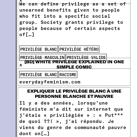
We can define privilege as a set of
unearned benefits given to people
who fit into a specific social
group. Society grants privilege to
people because of certain aspects
of[…]
PRIVILÈGE BLANC
PRIVILÈGE HÉTÉRO
PRIVILÈGE MASCULIN
PRIVILÈGE VALIDE
[BD] WHITE PRIVILEGE EXPLAINED IN ONE
x
SIMPLE COMIC
PRIVILÈGE BLANC
RACISME
everydayfeminism.com
EXPLIQUER LE PRIVILÈGE BLANC À UNE
PERSONNE BLANCHE ET PAUVRE
Il y a des années, lorsqu’une
féministe m’a dit sur internet que
j’étais « privilégiée » : « Put***
de quoi ??! », j’ai répondu. Je
viens du genre de communauté pauvre
dont on[…]