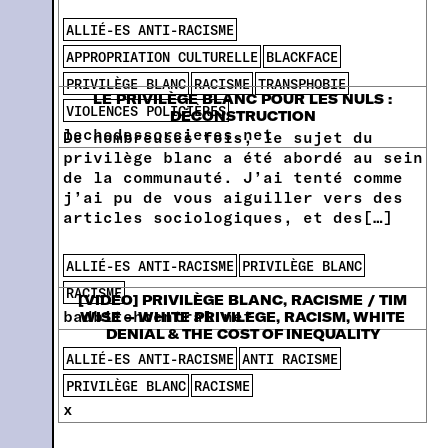
ALLIÉ-ES ANTI-RACISME
APPROPRIATION CULTURELLE
BLACKFACE
PRIVILÈGE BLANC
RACISME
TRANSPHOBIE
LE PRIVILÈGE BLANC POUR LES NULS :
VIOLENCES POLICIÈRES
DÉCONSTRUCTION
lechodessorcieres.net
De nombreuses fois, le sujet du
privilège blanc a été abordé au sein
de la communauté. J’ai tenté comme
j’ai pu de vous aiguiller vers des
articles sociologiques, et des[…]
ALLIÉ-ES ANTI-RACISME
PRIVILÈGE BLANC
RACISME
[VIDÉO] PRIVILÈGE BLANC, RACISME / TIM
badbitchcentral.net
WISE – WHITE PRIVILEGE, RACISM, WHITE
DENIAL & THE COST OF INEQUALITY
ALLIÉ-ES ANTI-RACISME
ANTI RACISME
PRIVILÈGE BLANC
RACISME
x