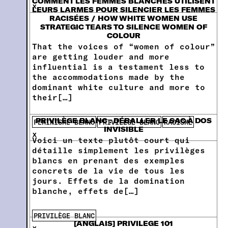
COMMENT LES FEMMES BLANCHES UTILISENT
x
LEURS LARMES POUR SILENCIER LES FEMMES
RACISÉES / HOW WHITE WOMEN USE
STRATEGIC TEARS TO SILENCE WOMEN OF
COLOUR
That the voices of “women of colour”
are getting louder and more
influential is a testament less to
the accommodations made by the
dominant white culture and more to
their[…]
PRIVILÈGE BLANC : DÉBALLER LE SAC À DOS
FÉMINISME BLANC
PRIVILÈGE BLANC
RACISME
INVISIBLE
x
Voici un texte plutôt court qui
détaille simplement les privilèges
blancs en prenant des exemples
concrets de la vie de tous les
jours. Effets de la domination
blanche, effets de[…]
PRIVILÈGE BLANC
[ANGLAIS] PRIVILEGE 101
x