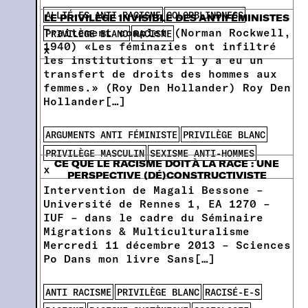
ALLIÉ-ES ANTI-RACISME
COLORBLINDNESS
LE PRIVILÈGE INVISIBLE DES ANTIFÉMINISTES
Traitement complet (Norman Rockwell,
PRIVILÈGE BLANC
RACISME
1940) «Les féminazies ont infiltré
x
les institutions et il y a eu un
transfert de droits des hommes aux
femmes.» (Roy Den Hollander) Roy Den
Hollander[…]
ARGUMENTS ANTI FÉMINISTE
PRIVILÈGE BLANC
PRIVILÈGE MASCULIN
SEXISME ANTI-HOMMES
CE QUE LE RACISME DOIT À LA RACE : UNE
x
PERSPECTIVE (DÉ)CONSTRUCTIVISTE
Intervention de Magali Bessone –
Université de Rennes 1, EA 1270 –
IUF – dans le cadre du Séminaire
Migrations & Multiculturalisme
Mercredi 11 décembre 2013 – Sciences
Po Dans mon livre Sans[…]
ANTI RACISME
PRIVILÈGE BLANC
RACISÉ-E-S