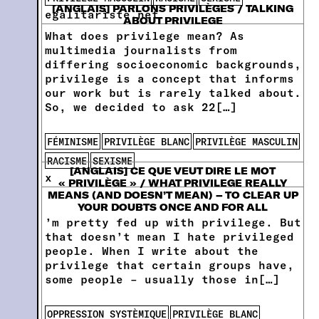
[ANGLAIS] PARLONS PRIVILÈGES / TALKING
egalitariste.net
ABOUT PRIVILEGE
What does privilege mean? As
multimedia journalists from
differing socioeconomic backgrounds,
privilege is a concept that informs
our work but is rarely talked about.
So, we decided to ask 22[…]
FÉMINISME
PRIVILÈGE BLANC
PRIVILÈGE MASCULIN
RACISME
SEXISME
[ANGLAIS] CE QUE VEUT DIRE LE MOT
x
« PRIVILÈGE » / WHAT PRIVILEGE REALLY
MEANS (AND DOESN’T MEAN) – TO CLEAR UP
YOUR DOUBTS ONCE AND FOR ALL
’m pretty fed up with privilege. But
that doesn’t mean I hate privileged
people. When I write about the
privilege that certain groups have,
some people – usually those in[…]
OPPRESSION SYSTÈMIQUE
PRIVILÈGE BLANC