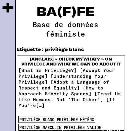
+
BA(F)FE
Base de données
féministe
Étiquette :
privilège blanc
[ANGLAIS] « CHECK MY WHAT? » ON
PRIVILEGE AND WHAT WE CAN DO ABOUT IT
[What is Privilege?] [Accept Your
Privilege] [Understanding Your
Privilege] [Adopt a Language of
Respect and Equality] [How to
Approach Minority Spaces] [Treat Us
Like Humans, Not ‘The Other’] [If
You’re[…]
PRIVILÈGE BLANC
PRIVILÈGE HÉTÉRO
PRIVILÈGE MASCULIN
PRIVILÈGE VALIDE