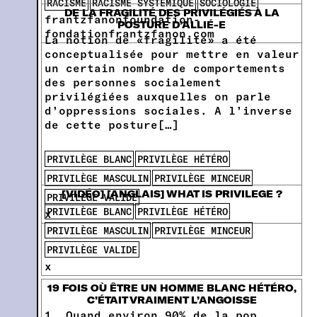
RACISME
RACISME SYSTÈMIQUE
SOCIOLOGIE
DE LA FRAGILITÉ DES PRIVILÉGIÉS À LA
frantzfanonfoundation-
POSTURE D’ALLIÉ-E
fondationfrantzfanon.com
La notion de «fragilité» a été
conceptualisée pour mettre en valeur
un certain nombre de comportements
des personnes socialement
privilégiées auxquelles on parle
d’oppressions sociales. A l’inverse
de cette posture[…]
PRIVILÈGE BLANC
PRIVILÈGE HÉTÉRO
PRIVILÈGE MASCULIN
PRIVILÈGE MINCEUR
[VIDÉO] [ANGLAIS] WHAT IS PRIVILEGE ?
PRIVILÈGE VALIDE
PRIVILÈGE BLANC
PRIVILÈGE HÉTÉRO
x
PRIVILÈGE MASCULIN
PRIVILÈGE MINCEUR
PRIVILÈGE VALIDE
x
19 FOIS OÙ ÊTRE UN HOMME BLANC HÉTÉRO,
C’ÉTAIT VRAIMENT L’ANGOISSE
1. Quand environ 90% de la pop