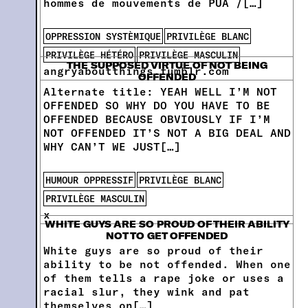
hommes de mouvements de PUA /[…]
OPPRESSION SYSTÈMIQUE
PRIVILÈGE BLANC
PRIVILÈGE HÉTÉRO
PRIVILÈGE MASCULIN
THE SUPPOSED VIRTUE OF NOT BEING
angryaboutthings.tumblr.com
OFFENDED
Alternate title: YEAH WELL I’M NOT
OFFENDED SO WHY DO YOU HAVE TO BE
OFFENDED BECAUSE OBVIOUSLY IF I’M
NOT OFFENDED IT’S NOT A BIG DEAL AND
WHY CAN’T WE JUST[…]
HUMOUR OPPRESSIF
PRIVILÈGE BLANC
PRIVILÈGE MASCULIN
x
WHITE GUYS ARE SO PROUD OF THEIR ABILITY
NOT TO GET OFFENDED
White guys are so proud of their
ability to be not offended. When one
of them tells a rape joke or uses a
racial slur, they wink and pat
themselves on[…]