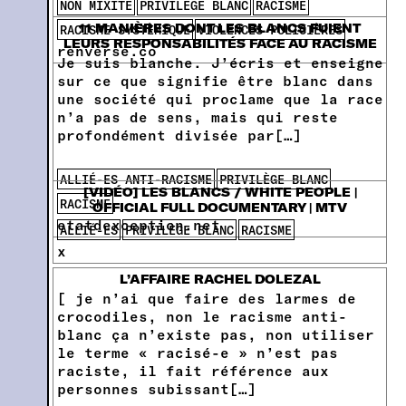
NON MIXITÉ
PRIVILÈGE BLANC
RACISME
11 MANIÈRES DONT LES BLANCS FUIENT
RACISME SYSTÈMIQUE
VIOLENCES POLICIÈRES
LEURS RESPONSABILITÉS FACE AU RACISME
renverse.co
Je suis blanche. J’écris et enseigne
sur ce que signifie être blanc dans
une société qui proclame que la race
n’a pas de sens, mais qui reste
profondément divisée par[…]
ALLIÉ-ES ANTI-RACISME
PRIVILÈGE BLANC
[VIDÉO] LES BLANCS / WHITE PEOPLE |
RACISME
OFFICIAL FULL DOCUMENTARY | MTV
etatdexception.net
ALLIÉ-ES
PRIVILÈGE BLANC
RACISME
x
L’AFFAIRE RACHEL DOLEZAL
[ je n’ai que faire des larmes de
crocodiles, non le racisme anti-
blanc ça n’existe pas, non utiliser
le terme « racisé-e » n’est pas
raciste, il fait référence aux
personnes subissant[…]