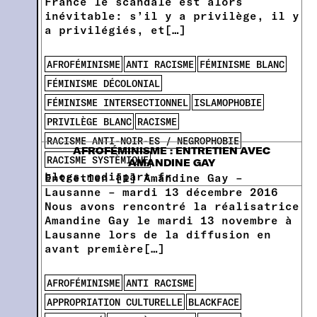
France le scandale est alors
inévitable: s’il y a privilège, il y
a privilégiés, et[…]
AFROFÉMINISME
ANTI RACISME
FÉMINISME BLANC
FÉMINISME DÉCOLONIAL
FÉMINISME INTERSECTIONNEL
ISLAMOPHOBIE
PRIVILÈGE BLANC
RACISME
RACISME ANTI-NOIR-ES / NEGROPHOBIE
AFROFÉMINISME : ENTRETIEN AVEC
RACISME SYSTÈMIQUE
AMANDINE GAY
blogs.mediapart.fr
Entretien [1] Amandine Gay –
Lausanne – mardi 13 décembre 2016
Nous avons rencontré la réalisatrice
Amandine Gay le mardi 13 novembre à
Lausanne lors de la diffusion en
avant première[…]
AFROFÉMINISME
ANTI RACISME
APPROPRIATION CULTURELLE
BLACKFACE