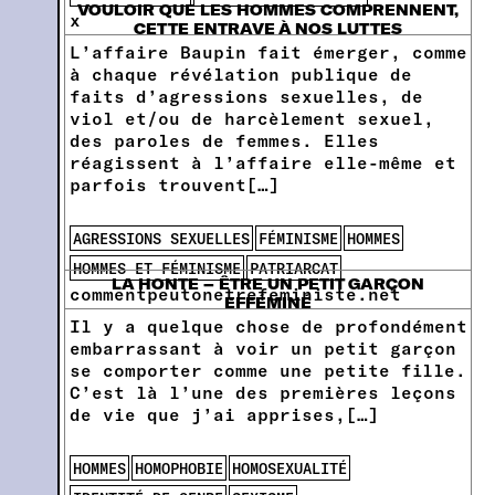
VOULOIR QUE LES HOMMES COMPRENNENT,
x
CETTE ENTRAVE À NOS LUTTES
L’affaire Baupin fait émerger, comme
à chaque révélation publique de
faits d’agressions sexuelles, de
viol et/ou de harcèlement sexuel,
des paroles de femmes. Elles
réagissent à l’affaire elle-même et
parfois trouvent[…]
AGRESSIONS SEXUELLES
FÉMINISME
HOMMES
HOMMES ET FÉMINISME
PATRIARCAT
LA HONTE – ÊTRE UN PETIT GARÇON
commentpeutonetrefeministe.net
EFFÉMINÉ
Il y a quelque chose de profondément
embarrassant à voir un petit garçon
se comporter comme une petite fille.
C’est là l’une des premières leçons
de vie que j’ai apprises,[…]
HOMMES
HOMOPHOBIE
HOMOSEXUALITÉ