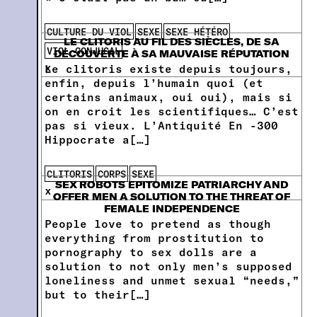
CULTURE DU VIOL
SEXE
SEXE HÉTÉRO
LE CLITORIS AU FIL DES SIÈCLES, DE SA
VIOL CONJUGAL
DÉCOUVERTE À SA MAUVAISE RÉPUTATION
x
Le clitoris existe depuis toujours,
enfin, depuis l’humain quoi (et
certains animaux, oui oui), mais si
on en croit les scientifiques… C’est
pas si vieux. L’Antiquité En -300
Hippocrate a[…]
CLITORIS
CORPS
SEXE
SEX ROBOTS EPITOMIZE PATRIARCHY AND
x
OFFER MEN A SOLUTION TO THE THREAT OF
FEMALE INDEPENDENCE
People love to pretend as though
everything from prostitution to
pornography to sex dolls are a
solution to not only men’s supposed
loneliness and unmet sexual “needs,”
but to their[…]