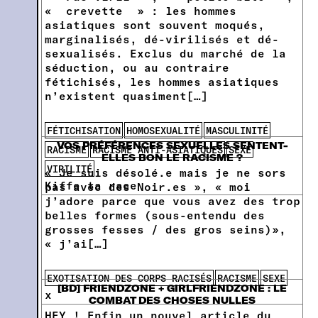
« crevette » : les hommes
asiatiques sont souvent moqués,
marginalisés, dé-virilisés et dé-
sexualisés. Exclus du marché de la
séduction, ou au contraire
fétichisés, les hommes asiatiques
n’existent quasiment[…]
FÉTICHISATION
HOMOSEXUALITÉ
MASCULINITÉ
VOS PRÉFÉRENCES SEXUELLES SENTENT-
RACISME
RACISME ANTI-ASIATIQUES
SEXE
ELLES BON LE RACISME ?
VIRILITÉ
« Je suis désolé.e mais je ne sors
Kiffe ta race
pas avec des Noir.es », « moi
j’adore parce que vous avez des trop
belles formes (sous-entendu des
grosses fesses / des gros seins)»,
« j’ai[…]
EXOTISATION DES CORPS RACISÉS
RACISME
SEXE
[BD] FRIENDZONE + GIRLFRIENDZONE : LE
x
COMBAT DES CHOSES NULLES
HEY ! Enfin un nouvel article du