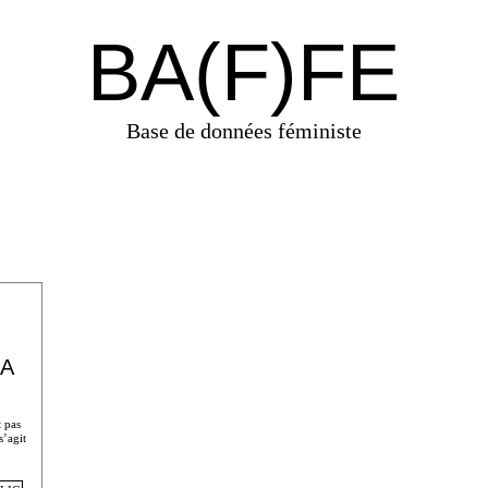
BA(F)FE
Base de données féministe
LA
t pas
s’agit