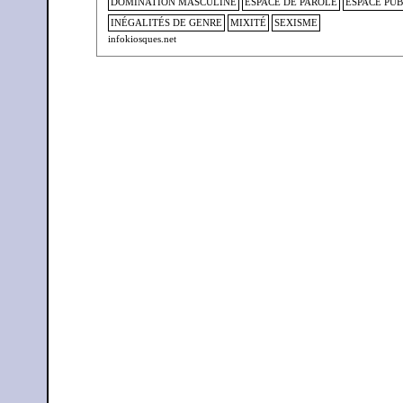
DOMINATION MASCULINE
ESPACE DE PAROLE
ESPACE PUB
INÉGALITÉS DE GENRE
MIXITÉ
SEXISME
infokiosques.net